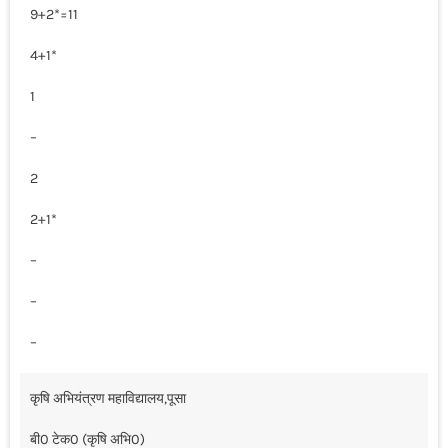
9+2*=11
4+1*
1
–
2
2+1*
–
–
–
कृषि अभियंत्रण महाविद्यालय,पूसा
बी0 टेक0 (कृषि अभि0)