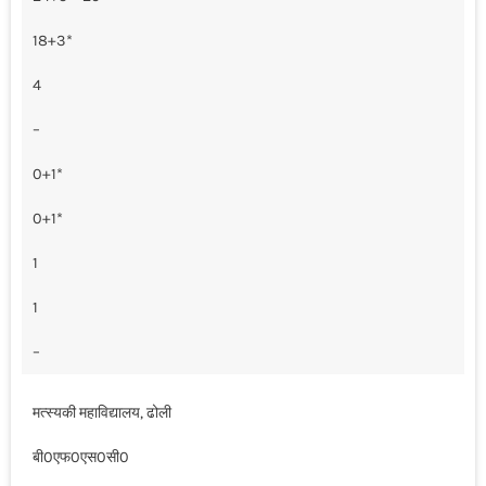
18+3*
4
–
0+1*
0+1*
1
1
–
मत्स्यकी महाविद्यालय, ढोली
बी0एफ0एस0सी0