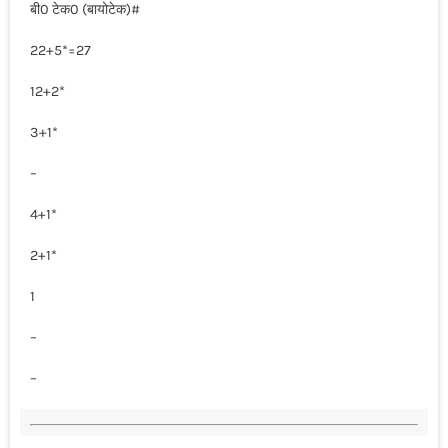
बी0 टेक0 (बायोटेक)#
22+5*=27
12+2*
3+1*
–
4+1*
2+1*
1
–
–