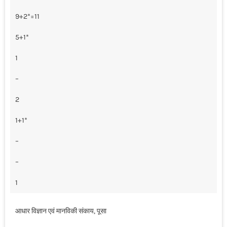
9+2*=11
5+1*
1
–
2
1+1*
–
–
1
आधार विज्ञान एवं मानविकी संकाय, पूसा