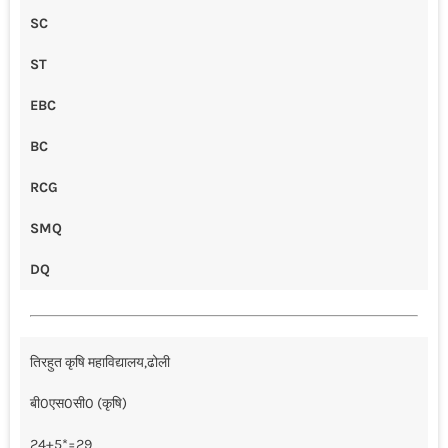
SC
ST
EBC
BC
RCG
SMQ
DQ
तिरहुत कृषि महाविद्यालय,ढोली
बी0एस0सी0 (कृषि)
24+5*=29